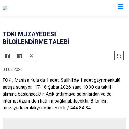
Manisa
TOKİ MÜZAYEDESİ
BİLGİLENDİRME TALEBİ
Ahmetli
Salihli
Akhisar
Sarıgöl
Alaşehir
Saruhanlı
04.02.2026
Demirci
Selendi
TOKİ, Manisa Kula da 1 adet, Salihli'de 1 adet gayrımenkulü
Gölmarmara
Soma
satışa sunuyor. 17-18 Şubat 2026 saat: 10:30 da teklif
Gördes
Turgutlu
alımına başlanacaktır. Açık arttırmaya salonlardan ya da
Kırkağaç
Şehzadeler
internet üzerinden katılım sağlanabilecektir.
Bilgi için:
Köprübaşı
muzayede.emlakyonetim.com.tr / 444 84 34
Yunusemre
Kula