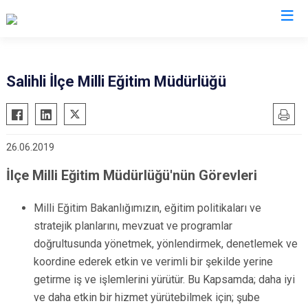
Manisa
Salihli İlçe Milli Eğitim Müdürlüğü
Ahmetli
Salihli
Akhisar
Sarıgöl
26.06.2019
Alaşehir
Saruhanlı
Demirci
Selendi
İlçe Milli Eğitim Müdürlüğü'nün Görevleri
Gölmarmara
Soma
Milli Eğitim Bakanlığımızın, eğitim politikaları ve
Gördes
Turgutlu
stratejik planlarını, mevzuat ve programlar
Kırkağaç
Şehzadeler
doğrultusunda yönetmek, yönlendirmek, denetlemek ve
Köprübaşı
Yunusemre
koordine ederek etkin ve verimli bir şekilde yerine
Kula
getirme iş ve işlemlerini yürütür. Bu Kapsamda; daha iyi
ve daha etkin bir hizmet yürütebilmek için; şube