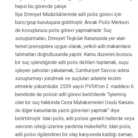
hepsi bu görevde çalışır.
İlçe Emniyet Müdürlüklerinde adli polis görevi için
büro/grup kuruluşuna gidilmiştir. Ancak Polis Merkezi
de kovuşturucu polis görevi yapmaktadır. Suç
soruşturmaları, Emniyet Teşkilat Kanununda yer alan
temel prensiplere uygun olarak, yetkili adli makamların
talimatları doğrultusunda yapılır. Kamu düzenini bozucu
bir suç işlendiğinde adli polis delilleri toplamak, suçu
işleyen şahısları yakalamak, Cumhuriyet Savcısı adına
soruşturmayı yürütmek ve suçluları adalete teslim
etmekle yükümlüdür. 2559 sayılı PVSK'nın 2. maddesi 6.
bendinde de polisin adli görevi belirtilerek "İşlenmiş
olan bir suç hakkında Ceza Muhakemeleri Usulü Kanunu
ile diğer kanunlarda yazılı görevleri yapmak" diye
belirtilmiştir. İdari polis, adli polise gerekli hallerde veya
savcının isteği üzerine yardımla mükelleftir. İdari polis,
adli polisi ilgilendiren bir olay karşısında kaldığı zaman,