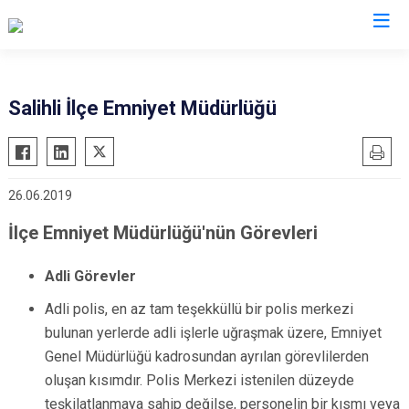
Manisa
Salihli İlçe Emniyet Müdürlüğü
Ahmetli
Salihli
Akhisar
Sarıgöl
26.06.2019
Alaşehir
Saruhanlı
Demirci
Selendi
İlçe Emniyet Müdürlüğü'nün Görevleri
Gölmarmara
Soma
Adli Görevler
Gördes
Turgutlu
Adli polis, en az tam teşekküllü bir polis merkezi
Kırkağaç
Şehzadeler
bulunan yerlerde adli işlerle uğraşmak üzere, Emniyet
Köprübaşı
Yunusemre
Genel Müdürlüğü kadrosundan ayrılan görevlilerden
Kula
oluşan kısımdır. Polis Merkezi istenilen düzeyde
teşkilatlanmaya sahip değilse, personelin bir kısmı veya