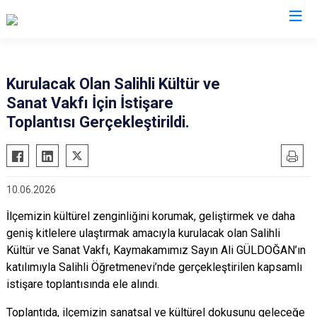
Manisa
Kurulacak Olan Salihli Kültür ve
Sanat Vakfı İçin İstişare
Ahmetli
Salihli
Toplantısı Gerçekleştirildi.
Akhisar
Sarıgöl
Alaşehir
Saruhanlı
Demirci
Selendi
10.06.2026
Gölmarmara
Soma
İlçemizin kültürel zenginliğini korumak, geliştirmek ve daha
Gördes
Turgutlu
geniş kitlelere ulaştırmak amacıyla kurulacak olan Salihli
Kırkağaç
Şehzadeler
Kültür ve Sanat Vakfı, Kaymakamımız Sayın Ali GÜLDOĞAN’ın
Köprübaşı
Yunusemre
katılımıyla Salihli Öğretmenevi’nde gerçekleştirilen kapsamlı
istişare toplantısında ele alındı.
Kula
Toplantıda, ilçemizin sanatsal ve kültürel dokusunu geleceğe