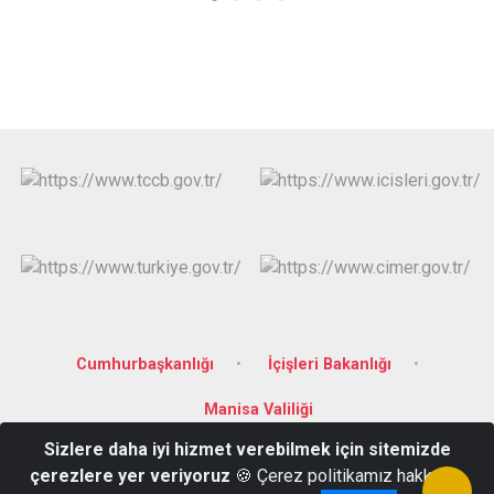
Cumhurbaşkanlığı
İçişleri Bakanlığı
Manisa Valiliği
Sizlere daha iyi hizmet verebilmek için sitemizde
Salihli Kaymakamlığı: Şehitler Mahallesi Ferah Caddesi Hükümet
çerezlere yer veriyoruz
🍪 Çerez politikamız hakkında
Konağı No:30/2 Salihli/MANİSA