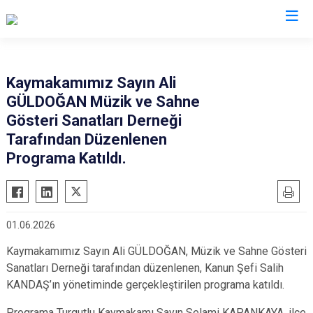
Manisa
Kaymakamımız Sayın Ali
GÜLDOĞAN Müzik ve Sahne
Ahmetli
Salihli
Gösteri Sanatları Derneği
Akhisar
Sarıgöl
Tarafından Düzenlenen
Alaşehir
Saruhanlı
Programa Katıldı.
Demirci
Selendi
Gölmarmara
Soma
Gördes
Turgutlu
01.06.2026
Kırkağaç
Şehzadeler
Kaymakamımız Sayın Ali GÜLDOĞAN, Müzik ve Sahne Gösteri
Köprübaşı
Yunusemre
Sanatları Derneği tarafından düzenlenen, Kanun Şefi Salih
Kula
KANDAŞ’ın yönetiminde gerçekleştirilen programa katıldı.
Programa Turgutlu Kaymakamı Sayın Selami KAPANKAYA, ilçe